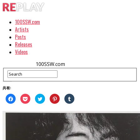
100SSW.com
Artists
Posts
Releases
Videos
100SSW.com
共有:
Facebook
ク
ク
ク
ク
で
リ
リ
リ
リ
共
ッ
ッ
ッ
ッ
有
ク
ク
ク
ク
す
し
し
し
し
る
て
て
て
て
に
Pocket
Twitter
Pinterest
Tumblr
は
で
で
で
で
ク
シ
共
共
共
リ
ェ
有
有
有
ッ
ア
(新
(新
(新
ク
(新
し
し
し