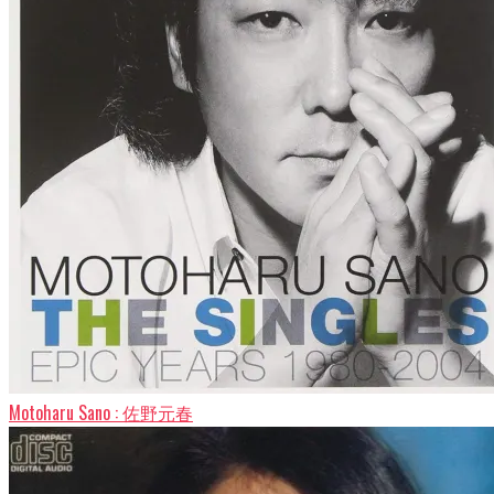
し
し
い
い
い
て
い
ウ
ウ
ウ
く
ウ
ィ
ィ
ィ
だ
ィ
ン
ン
ン
さ
ン
ド
ド
ド
い
ド
ウ
ウ
ウ
(新
ウ
で
で
で
し
で
開
開
開
い
開
き
き
き
ウ
き
ま
ま
ま
ィ
ま
す)
す)
す)
ン
す)
ド
ウ
で
開
き
ま
す)
Motoharu Sano : 佐野元春