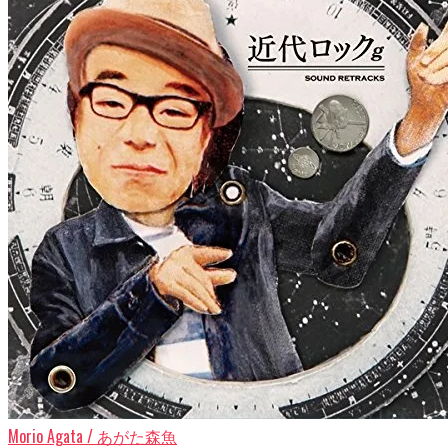
Morio Agata / あがた森魚