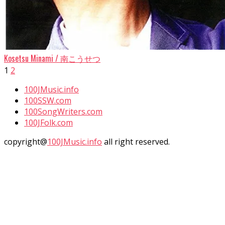
Kosetsu Minami / 南こうせつ
1
2
100JMusic.info
100SSW.com
100SongWriters.com
100JFolk.com
copyright@
100JMusic.info
all right reserved.