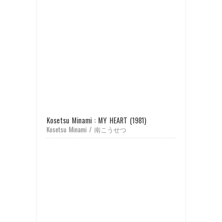
Kosetsu Minami : MY HEART (1981)
Kosetsu Minami / 南こうせつ