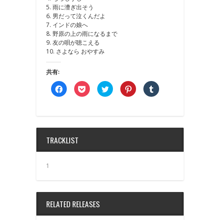
5. 雨に漕ぎ出そう
6. 男だって泣くんだよ
7. インドの娘へ
8. 野原の上の雨になるまで
9. 友の唄が聴こえる
10. さよなら おやすみ
共有:
Facebook
ク
ク
ク
ク
で
リ
リ
リ
リ
共
ッ
ッ
ッ
ッ
有
ク
ク
ク
ク
す
し
し
し
し
る
て
て
て
て
に
Pocket
Twitter
Pinterest
Tumblr
は
で
で
で
で
ク
シ
共
共
共
TRACKLIST
リ
ェ
有
有
有
ッ
ア
(新
(新
(新
ク
(新
し
し
し
し
し
い
い
い
て
い
ウ
ウ
ウ
1
く
ウ
ィ
ィ
ィ
だ
ィ
ン
ン
ン
さ
ン
ド
ド
ド
い
ド
ウ
ウ
ウ
(新
ウ
で
で
で
し
で
開
開
開
RELATED RELEASES
い
開
き
き
き
ウ
き
ま
ま
ま
ィ
ま
す)
す)
す)