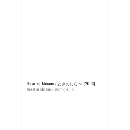
ン
す)
ド
ウ
で
開
き
ま
す)
Kosetsu Minami : ときのしらべ (2003)
Kosetsu Minami / 南こうせつ