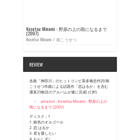
Kosetsu Minami : 野原の上の雨になるまで
(2007)
Kosetsu Minami / 南こうせつ
REVIEW
名曲「神田川」のヒットコンビ喜多條忠作詞/南
こうせつ作曲による話題作「恋はるか」を含む
通算29枚目のアルバムが遂に完成! (C)RS
・
amazon : Kosetsu Minami : 野原の上の
雨になるまで (2007)
ディスク：1
1. 銀色のオルゴール
2. 恋 はるか
3. 君を愛したい
4. ちらしずし