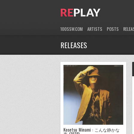
100SSW.COM
ARTISTS
POSTS
RELEA
RELEASES
Kosetsu Minami : こんな静かな
夜 (1978)