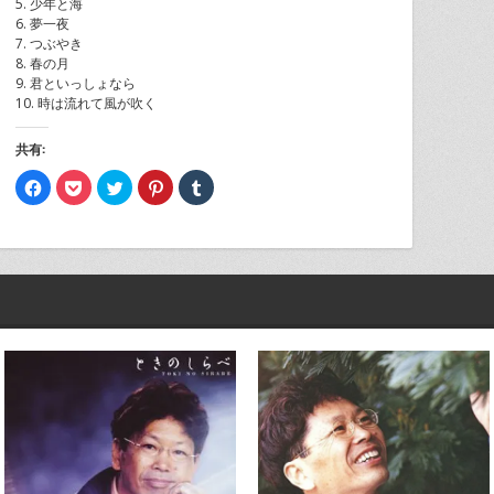
5. 少年と海
6. 夢一夜
7. つぶやき
8. 春の月
9. 君といっしょなら
10. 時は流れて風が吹く
共有:
Facebook
ク
ク
ク
ク
で
リ
リ
リ
リ
共
ッ
ッ
ッ
ッ
有
ク
ク
ク
ク
す
し
し
し
し
る
て
て
て
て
に
Pocket
Twitter
Pinterest
Tumblr
は
で
で
で
で
ク
シ
共
共
共
リ
ェ
有
有
有
ッ
ア
(新
(新
(新
ク
(新
し
し
し
し
し
い
い
い
て
い
ウ
ウ
ウ
く
ウ
ィ
ィ
ィ
だ
ィ
ン
ン
ン
さ
ン
ド
ド
ド
い
ド
ウ
ウ
ウ
(新
ウ
で
で
で
し
で
開
開
開
い
開
き
き
き
ウ
き
ま
ま
ま
ィ
ま
す)
す)
す)
ン
す)