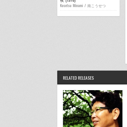
Kosetsu Minami / 南こうせつ
RELATED RELEASES