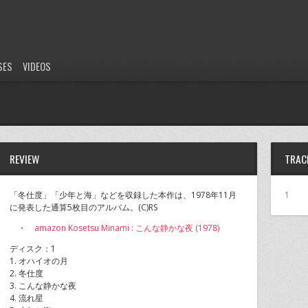
SES
VIDEOS
REVIEW
TRAC
「冬仕度」「少年と海」などを収録した本作は、1978年11月
1
に発表した通算5枚目のアルバム。(C)RS
・
amazon Kosetsu Minami : こんな静かな夜 (1978)
ディスク：1
1. オハイオの月
2. 冬仕度
3. こんな静かな夜
4. 流れ星