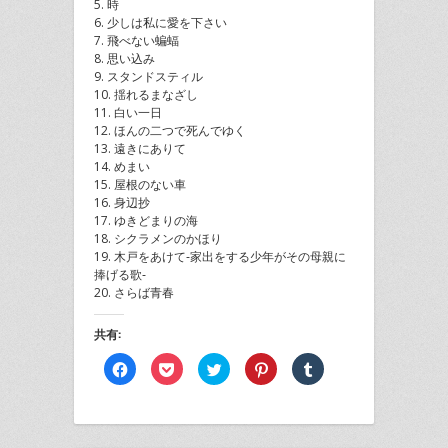
5. 時
6. 少しは私に愛を下さい
7. 飛べない蝙蝠
8. 思い込み
9. スタンドスティル
10. 揺れるまなざし
11. 白い一日
12. ほんの二つで死んでゆく
13. 遠きにありて
14. めまい
15. 屋根のない車
16. 身辺抄
17. ゆきどまりの海
18. シクラメンのかほり
19. 木戸をあけて‐家出をする少年がその母親に
捧げる歌‐
20. さらば青春
共有:
Facebook
ク
ク
ク
ク
で
リ
リ
リ
リ
共
ッ
ッ
ッ
ッ
有
ク
ク
ク
ク
す
し
し
し
し
る
て
て
て
て
に
Pocket
Twitter
Pinterest
Tumblr