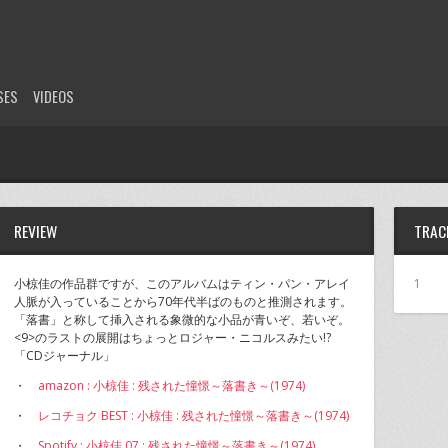
SES
VIDEOS
REVIEW
TRAC
小椋佳の作品群ですが、このアルバムはティン・パン・アレイ
1
人脈が入っていることから70年代半ばのものと推測されます。
「落書」と称して挿入される象微的な小品が青いぞ、若いぞ。
<9>のラストの展開はちょっとロジャー・ニコルスみたい!?
「CDジャーナル」
・
amazon : 小椋佳 : 残された憧憬～落書き～(1974)
・
レコチョク BEST : 小椋佳 : 残された憧憬～落書き～(1974)
・
Spotify : 小椋佳 07 : 残された憧憬～落書き～(1974)