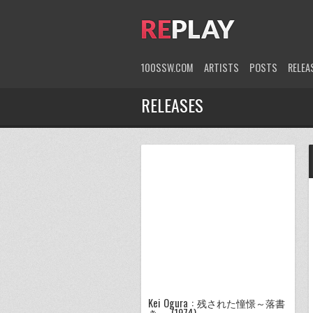
100SSW.COM
ARTISTS
POSTS
RELEA
RELEASES
Kei Ogura : 残された憧憬～落書
き～ (1974)