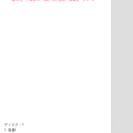
ディスク：1
1. 落書I