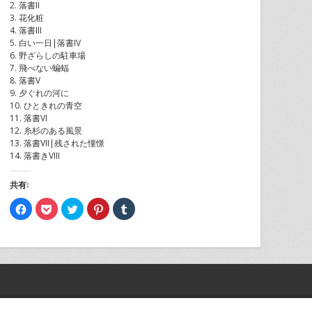
2. 落書II
3. 花化粧
4. 落書III
5. 白い一日|落書IV
6. 野ざらしの駐車場
7. 飛べない蝙蝠
8. 落書V
9. 夕ぐれの河に
10. ひときれの青空
11. 落書VI
12. 糸杉のある風景
13. 落書VII|残された憧憬
14. 落書きVIII
共有:
Facebook
ク
ク
ク
ク
で
リ
リ
リ
リ
共
ッ
ッ
ッ
ッ
有
ク
ク
ク
ク
す
し
し
し
し
る
て
て
て
て
に
Pocket
Twitter
Pinterest
Tumblr
は
で
で
で
で
ク
シ
共
共
共
リ
ェ
有
有
有
ッ
ア
(新
(新
(新
ク
(新
し
し
し
し
し
い
い
い