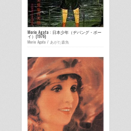
Morio Agata : 日本少年（ヂパング・ボー
イ）(1976)
Morio Agata / あがた森魚