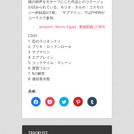
穂の肉声をモチーフにした作品とのコラージュ
が試みられている。モリオ・タルホ・コスモロ
ジー的結晶の1枚。「サブマリン」ではPHEWが
コーラスで参加。
・
amazon : Morio Agata : 乗物図鑑 (1980)
CD01:
1. 恋のラジオシティ
2. ブリキ・ロックンロール
3. サブマリン
4. エアプレイン
5. コックテイル・マシーン
6. 黄昏ワルツ
7. Rの解答
8. 連続香水瓶
共有:
Facebook
ク
ク
ク
ク
で
リ
リ
リ
リ
共
ッ
ッ
ッ
ッ
有
ク
ク
ク
ク
す
し
し
し
し
る
て
て
て
て
に
Pocket
Twitter
Pinterest
Tumblr
は
で
で
で
で
ク
シ
共
共
共
TRACKLIST
リ
ェ
有
有
有