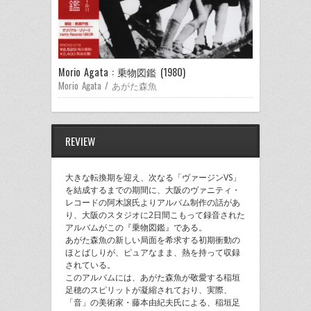
Morio Agata : 乗物図鑑 (1980)
Morio Agata / あがた森魚
REVIEW
大きな転換期を迎え、次なる「ヴァージンVS」
を結成するまでの期間に、大阪のヴァニティ・
レコードの阿木譲氏よりアルバム制作の話があ
り、大阪のスタジオに2日間こもって録音された
アルバムがこの『乗物図鑑』である。
あがた森魚の新しい局面を希求する初期衝動の
ほとばしりが、ピュアなまま、熱を持って収録
されている。
このアルバムには、あがた森魚が敬愛する稲垣
足穂のスピリットが凝縮されており、実際、
「音」の美術家・藤本由紀夫氏による、稲垣足