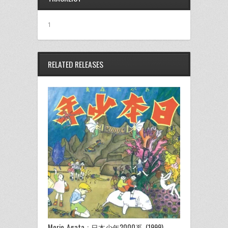
ッ
ア
(新
(新
(新
ク
(新
し
し
し
し
し
い
い
い
て
い
ウ
ウ
ウ
1
く
ウ
ィ
ィ
ィ
だ
ィ
ン
ン
ン
さ
ン
ド
ド
ド
い
ド
ウ
ウ
ウ
(新
ウ
で
で
で
し
で
開
開
開
RELATED RELEASES
い
開
き
き
き
ウ
き
ま
ま
ま
ィ
ま
す)
す)
す)
ン
す)
ド
ウ
で
開
き
ま
す)
Morio Agata : 日本少年2000系 (1999)