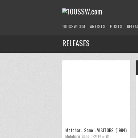
100SSW.COM
ARTISTS
POSTS
RELEA
RELEASES
Motoharu Sano : VISITORS (1984)
Motoharu Sano : 佐野元春