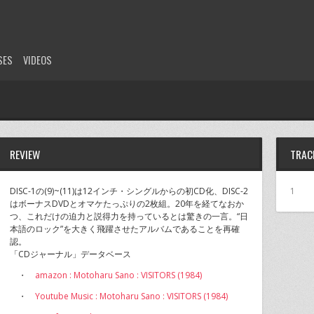
SES
VIDEOS
REVIEW
TRAC
DISC-1の(9)~(11)は12インチ・シングルからの初CD化、DISC-2
1
はボーナスDVDとオマケたっぷりの2枚組。20年を経てなおか
つ、これだけの迫力と説得力を持っているとは驚きの一言。“日
本語のロック”を大きく飛躍させたアルバムであることを再確
認。
「CDジャーナル」データベース
・
amazon : Motoharu Sano : VISITORS (1984)
・
Youtube Music : Motoharu Sano : VISITORS (1984)