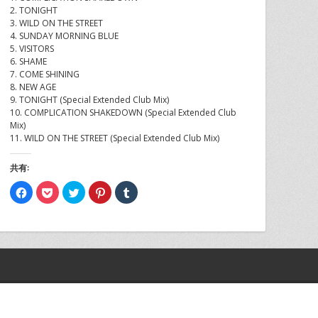
2. TONIGHT
3. WILD ON THE STREET
4. SUNDAY MORNING BLUE
5. VISITORS
6. SHAME
7. COME SHINING
8. NEW AGE
9. TONIGHT (Special Extended Club Mix)
10. COMPLICATION SHAKEDOWN (Special Extended Club
Mix)
11. WILD ON THE STREET (Special Extended Club Mix)
共有:
Facebook
ク
ク
ク
ク
で
リ
リ
リ
リ
共
ッ
ッ
ッ
ッ
有
ク
ク
ク
ク
す
し
し
し
し
る
て
て
て
て
に
Pocket
Twitter
Pinterest
Tumblr
は
で
で
で
で
ク
シ
共
共
共
リ
ェ
有
有
有
ッ
ア
(新
(新
(新
ク
(新
し
し
し
し
し
い
い
い
て
い
ウ
ウ
ウ
く
ウ
ィ
ィ
ィ
だ
ィ
ン
ン
ン