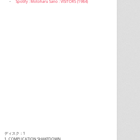
・
Spotify : Motoharu Sano : VISITORS (1984)
ディスク：1
1. COMPLICATION SHAKEDOWN