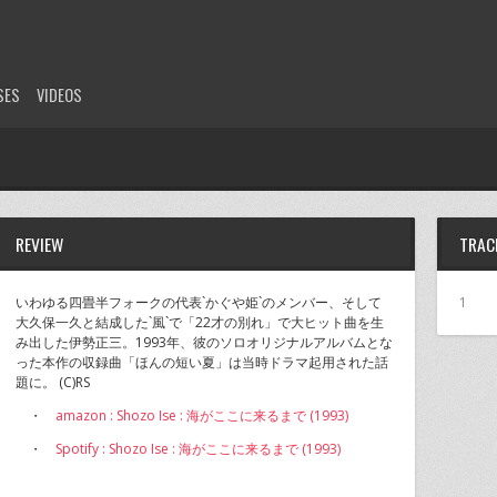
SES
VIDEOS
REVIEW
TRAC
いわゆる四畳半フォークの代表`かぐや姫`のメンバー、そして
1
大久保一久と結成した`風`で「22才の別れ」で大ヒット曲を生
み出した伊勢正三。1993年、彼のソロオリジナルアルバムとな
った本作の収録曲「ほんの短い夏」は当時ドラマ起用された話
題に。 (C)RS
・
amazon : Shozo Ise : 海がここに来るまで (1993)
・
Spotify : Shozo Ise : 海がここに来るまで (1993)