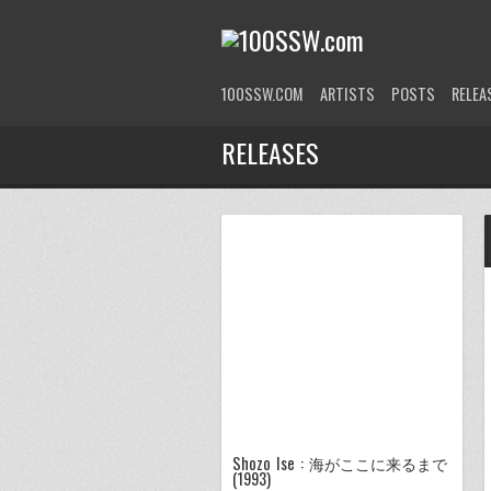
100SSW.COM
ARTISTS
POSTS
RELEA
RELEASES
Shozo Ise : 海がここに来るまで
(1993)