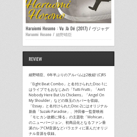
Haruiomi Hosono : Vu Jà Dé (2017) / ヴジャデ
Haruomi Hosono / 細野晴臣
REVIEW
細野晴臣、6年半ぶりのアルバムは2枚組! (C)RS
「Eight Beat Combo」と名付けられたDisc-1に
はライブでもおなじみの「Tutti Frutti」「Ain’t
Nobody Here But Us Chickens」「Angel On
My Shoulder」などの珠玉のカバーを収録。
「Essay」と名付けられたDisc-2にはオリジナル
新曲「Suzaki Paradise」、沖田修一監督映画
「モヒカン故郷に帰る」の主題歌「Mohican」
のニューバージョン、初商品化となるファン垂
涎のレアCM音源などバラエティに富んだオリジ
ナル音源を収録。