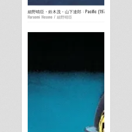
細野晴臣・鈴木茂・山下達郎 : Pacific (1978) / パシフ
Haruomi Hosono / 細野晴臣