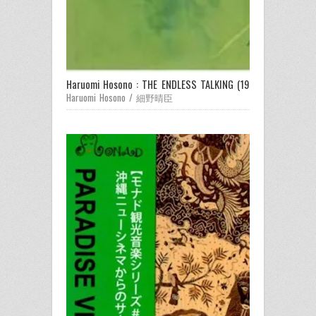
Haruomi Hosono : THE ENDLESS TALKING (1985) /
Haruomi Hosono / 細野晴臣