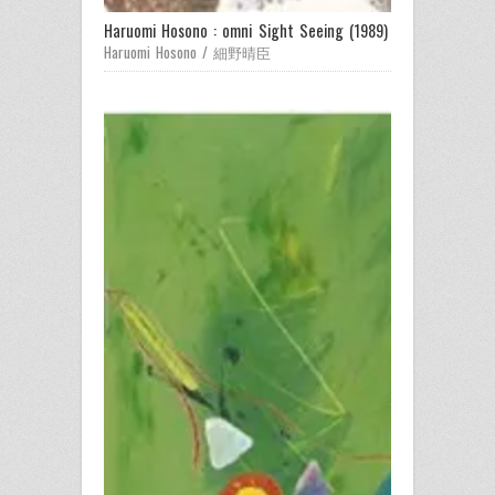
Haruomi Hosono : omni Sight Seeing (1989) / 
Haruomi Hosono / 細野晴臣