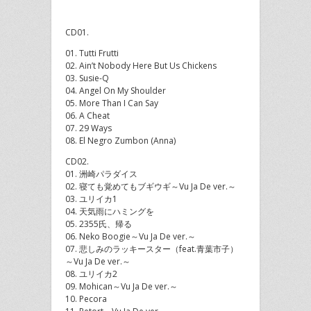
CD01.
01. Tutti Frutti
02. Ain’t Nobody Here But Us Chickens
03. Susie-Q
04. Angel On My Shoulder
05. More Than I Can Say
06. A Cheat
07. 29 Ways
08. El Negro Zumbon (Anna)
CD02.
01. 洲崎パラダイス
02. 寝ても覚めてもブギウギ～Vu Ja De ver.～
03. ユリイカ1
04. 天気雨にハミングを
05. 2355氏、帰る
06. Neko Boogie～Vu Ja De ver.～
07. 悲しみのラッキースター（feat.青葉市子）
～Vu Ja De ver.～
08. ユリイカ2
09. Mohican～Vu Ja De ver.～
10. Pecora