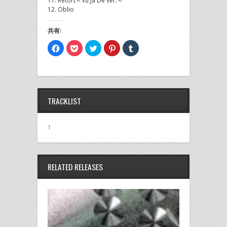
11. Retort～Vu Ja De ver.～
12. Oblio
共有:
Facebook
ク
ク
ク
ク
で
リ
リ
リ
リ
共
ッ
ッ
ッ
ッ
有
ク
ク
ク
ク
す
し
し
し
し
る
て
て
て
て
に
Pocket
Twitter
Pinterest
Tumblr
は
で
で
で
で
ク
シ
共
共
共
TRACKLIST
リ
ェ
有
有
有
ッ
ア
(新
(新
(新
ク
(新
し
し
し
し
し
い
い
い
て
い
ウ
ウ
ウ
1
く
ウ
ィ
ィ
ィ
だ
ィ
ン
ン
ン
さ
ン
ド
ド
ド
い
ド
ウ
ウ
ウ
(新
ウ
で
で
で
し
で
開
開
開
RELATED RELEASES
い
開
き
き
き
ウ
き
ま
ま
ま
ィ
ま
す)
す)
す)
ン
す)
ド
ウ
で
開
き
ま