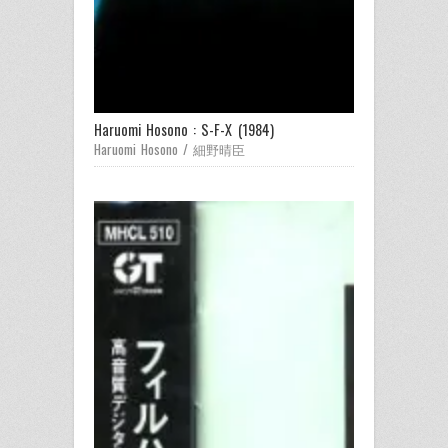
Haruomi Hosono : S-F-X (1984)
Haruomi Hosono / 細野晴臣