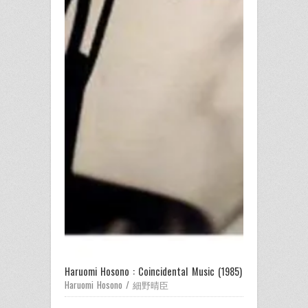
Haruomi Hosono : Coincidental Music (1985) 
Haruomi Hosono / 細野晴臣